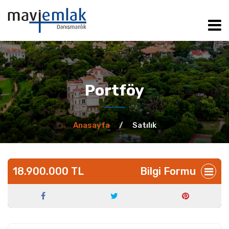
ANASAYFA
HAKKIMIZDA
Portföy
KİRALIK
Anasayfa
/
Satılık
SATILIK
18.900.000 TL
Bilgi Formu
MÜŞTERİLERİMİZ
İLETİŞİM