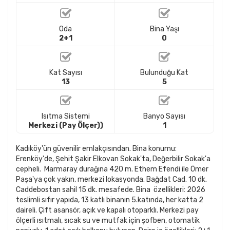
Oda
Bina Yaşı
2+1
0
Kat Sayısı
Bulunduğu Kat
13
5
Isıtma Sistemi
Banyo Sayısı
Merkezi (Pay Ölçer))
1
Kadıköy'ün güvenilir emlakçısından. Bina konumu:
Erenköy'de, Şehit Şakir Elkovan Sokak'ta, Değerbilir Sokak'a
cepheli. Marmaray durağına 420 m. Ethem Efendi ile Ömer
Paşa'ya çok yakın, merkezi lokasyonda. Bağdat Cad. 10 dk.
Caddebostan sahil 15 dk. mesafede. Bina özellikleri: 2026
teslimli sıfır yapıda, 13 katlı binanın 5.katında, her katta 2
daireli. Çift asansör, açık ve kapalı otoparklı. Merkezi pay
ölçerli ısıtmalı, sıcak su ve mutfak için şofben, otomatik