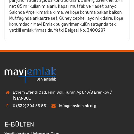
panjurlu. 1 adet açık balkonu bulunan. Daire iç özellikleri: 2+1,
net 85 m² kullanım alanlı. Kapalı mutfak ve 1 adet banyo.
Salonda Arçelik marka klima, ve köşe konuma bakan balkon.
Mutfağında ankastre set. Güney cepheli aydınlık daire. Köşe
konumdadır. Mavi Emlak bu gayrimenkulün satışında tek
yetkili emlak firmasıdır.
Yetki Belgesi No: 3400287
Ethem Efendi Cad. Fırın Sok. Turan Apt. 10/B Erenköy /
İSTANBUL
0 (532) 304 65 85
info@maviemlak.org
E-BÜLTEN