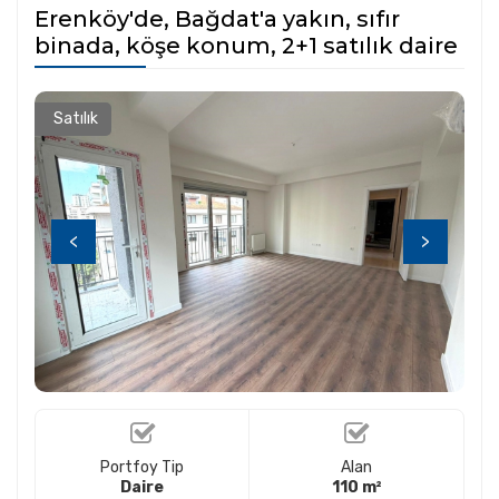
Erenköy'de, Bağdat'a yakın, sıfır
binada, köşe konum, 2+1 satılık daire
Satılık
<
>
Portfoy Tip
Alan
Daire
110 m²